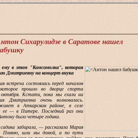
нтон Сихарулидзе в Саратове нашел
абушку
у в этом "Комсомолка", которая
ию Дмитриевну на концерт внука
встреча состоялась перед началом
 которое прошло во дворце спорта
 октября. Кстати, пока мы ехали на
ия Дмитриевна очень волновалась.
живет в Аткарском районе, в селе
к ее — в Питере. Последний раз они
 Антону было четыре годика.
дика забирала, — рассказала Мария
— Помню, шли мы домой, а по пути