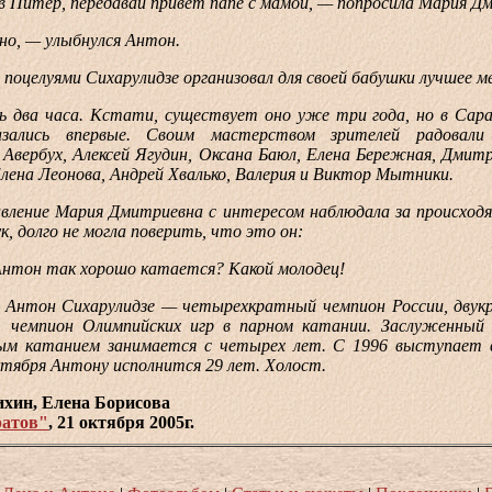
итер, передавай привет папе с мамой, — попросила Мария Дм
, — улыбнулся Антон.
целуями Сихарулидзе организовал для своей бабушки лучшее ме
ва часа. Кстати, существует оно уже три года, но в Сар
зались впервые. Своим мастерством зрителей радовали 
 Авербух, Алексей Ягудин, Оксана Баюл, Елена Бережная, Дмит
лена Леонова, Андрей Хвалько, Валерия и Виктор Мытники.
ние Мария Дмитриевна с интересом наблюдала за происходящ
ук, долго не могла поверить, что это он:
он так хорошо катается? Какой молодец!
тон Сихарулидзе — четырехкратный чемпион России, двук
, чемпион Олимпийских игр в парном катании. Заслуженный
ым катанием занимается с четырех лет. С 1996 выступает в
ктября Антону исполнится 29 лет. Холост.
ихин, Елена Борисова
атов"
, 21 октября 2005г.