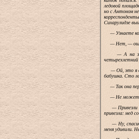
каток попался.
ледовой площад
но с Антоном не
корреспондент
Сихарулидзе выш
— Узнаете кого
— Нет, — ошар
— А на этом 
четырехлетний 
— Ой, это я в 
бабушка. Сто ле
— Так она пер
— Не может бы
— Привезли спе
привезла: мед со
— Ну, спасибо
меня удивили. Н