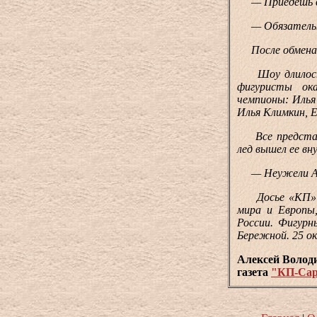
— Приедешь в П
— Обязательно
После обмена по
Шоу длилось д
фигуристы ока
чемпионы: Илья
Илья Климкин, Е
Все представле
лед вышел ее вн
— Неужели Ант
Досье «КП» Ан
мира и Европы
России. Фигурн
Бережной. 25 о
Алексей Волод
газета
"КП-Сар