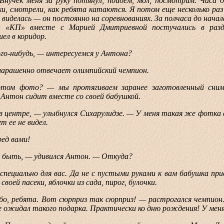
 Внучек меня за руку потянул, пойдем, мол, посмотрим. Часа д
ки, смотрели, как ребята катаются. Я потом еще несколько раз
 виделась — он постоянно на соревнованиях. За полчаса до нача
ы «КП» вместе с Марией Дмитриевной постучались в разд
ел в коридор.
-нибудь, — интересуемся у Антона?
ашенно отвечает олимпийский чемпион.
фото? — мы протягиваем заранее заготовленный снимо
Антон сидит вместе со своей бабушкой.
центре, — улыбнулся Сихарулидзе. — У меня такая же фотка 
т ее не видел.
ед вами!
ть, — удивился Антон. — Откуда?
циально для вас. Да не с пустыми руками к вам бабушка при
 своей пасеки, яблочки из сада, пирог, булочки.
, ребята. Вот сюрприз так сюрприз! — растрогался чемпион
е ожидал такого подарка. Практически ко дню рождения! У меня