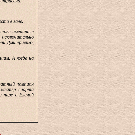
итриевна.
сто в зале.
атове именитые
исключительно
рий Дмитриенко,
им. А когда на
ратный чемпион
 мастер спорта
 паре с Еленой