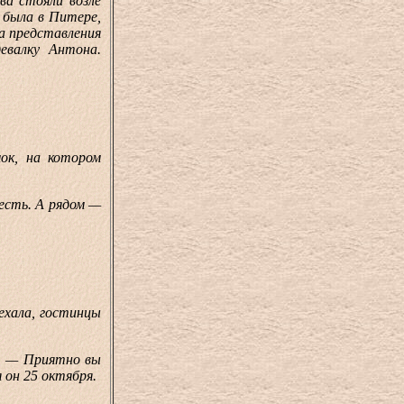
ва стояли возле
 была в Питере,
ла представления
евалку Антона.
к, на котором
есть. А рядом —
ехала, гостинцы
. — Приятно вы
 он 25 октября.