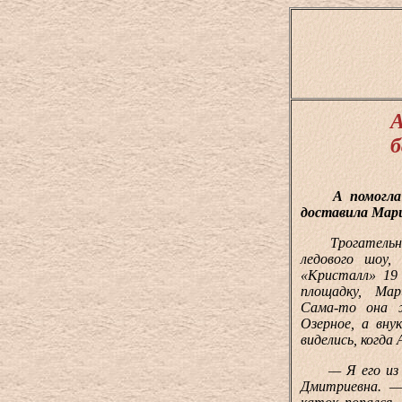
А
б
А помогла ем
доставила Мар
Трогательная 
ледового шоу,
«Кристалл» 19
площадку, Мар
Сама-то она 
Озерное, а вну
виделись, когда
— Я его из са
Дмитриевна. 