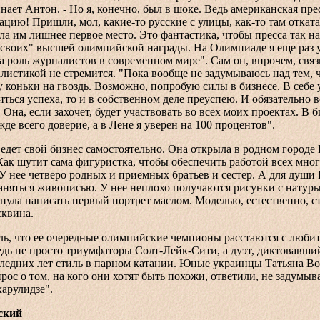
инает Антон. - Но я, конечно, был в шоке. Ведь американская пре
ацию! Пришли, мол, какие-то русские с улицы, как-то там откатал
а им лишнее первое место. Это фантастика, чтобы пресса так 
"своих" высшей олимпийской награды. На Олимпиаде я еще раз 
а роль журналистов в современном мире". Сам он, впрочем, связ
листикой не стремится. "Пока вообще не задумываюсь над тем, ч
у коньки на гвоздь. Возможно, попробую силы в бизнесе. В себе 
иться успеха, то и в собственном деле преуспею. И обязательно в
 Она, если захочет, будет участвовать во всех моих проектах. В б
де всего доверие, а в Лене я уверен на 100 процентов".
едет свой бизнес самостоятельно. Она открыла в родном город
Как шутит сама фигуристка, чтобы обеспечить работой всех мн
У нее четверо родных и приемных братьев и сестер. А для души 
заняться живописью. У нее неплохо получаются рисунки с нату
нула написать первый портрет маслом. Моделью, естественно, с
квина.
аль, что ее очередные олимпийские чемпионы расстаются с люби
дь не просто триумфаторы Солт-Лейк-Сити, а дуэт, диктовавши
ледних лет стиль в парном катании. Юные украинцы Татьяна В
рос о том, на кого они хотят быть похожи, ответили, не задумыв
арулидзе".
ский