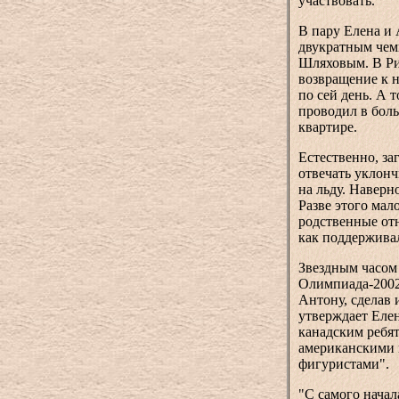
участвовать.
В пару Елена и 
двукратным чем
Шляховым. В Риг
возвращение к 
по сей день. А 
проводил в боль
квартире.
Естественно, за
отвечать уклонч
на льду. Наверн
Разве этого мал
родственные отн
как поддерживал
Звездным часом
Олимпиада-2002.
Антону, сделав 
утверждает Елен
канадским ребят
американскими 
фигуристами".
"С самого начал