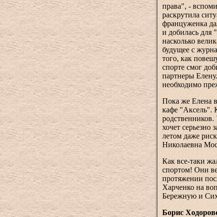
права", - вспом
раскрутила ситу
француженка дал
и добилась для 
насколько велик
будущее с журна
того, как повеш
спорте смог доб
партнеры Елену.
необходимо преж
Пока же Елена в
кафе "Аксель". 
родственников. 
хочет серьезно 
летом даже риск
Николаевна Мос
Как все-таки ж
спортом! Они ве
протяжении пос
Харченко на воп
Бережную и Сих
Борис Ходоров