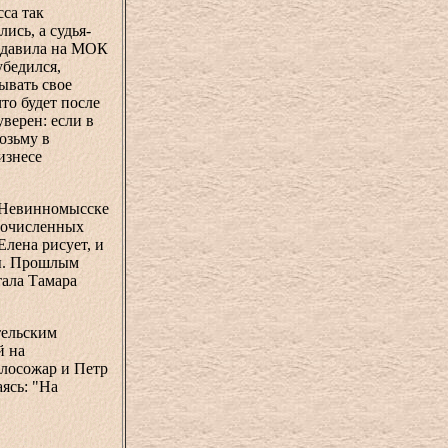
сса так
ись, а судья-
надавила на МОК
убедился,
ывать свое
то будет после
уверен: если в
озьму в
изнесе
е Невинномысске
огочисленных
Елена рисует, и
ры. Прошлым
тала Тамара
тельским
й на
олосожар и Петр
аясь: "На