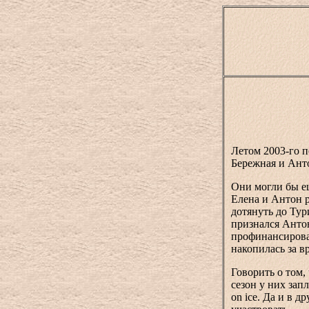
Летом 2003-го 
Бережная и Ант
Они могли бы е
Елена и Антон р
дотянуть до Тур
признался Антон
профинансирова
накопилась за в
Говорить о том,
сезон у них зап
on ice. Да и в 