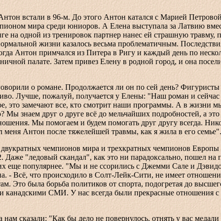
Антон встали в 96-м. До этого Антон катался с Марией Петрово
пионом мира среди юниоров. А Елена выступала за Латвию вмес
е на одной из тренировок партнер нанес ей страшную травму, 
нормальной жизни казалось весьма проблематичным. Последстви
тогда Антон примчался из Питера в Ригу и каждый день по неско
ничной палате. Затем привез Елену в родной город, и она посели
говорили о романе. Продолжается ли он по сей день? Фигурист
иво. Лучше, пожалуй, получается у Елены: "Наш роман и сейчас
ое, это замечают все, кто смотрит наши программы. А в жизни м
о? Мы знаем друг о друге всё до мельчайших подробностей, а это
ошения. Мы помогаем и будем помогать друг другу всегда. Никог
 меня Антон после тяжелейшей травмы, как я жила в его семье"
 двукратных чемпионов мира и трехкратных чемпионов Европы 
 Даже "ледовый скандал", как это ни парадоксально, пошел на 
их еще популярнее. "Мы и не ссорились с Джемми Сале и Дэвидо
а. - Всё, что происходило в Солт-Лейк-Сити, не имеет отношения
ам. Это была борьба политиков от спорта, подогретая до высшег
и канадскими СМИ. У нас всегда были прекрасные отношения с
а нам сказали: "Как бы дело не повернулось, отнять у вас медал