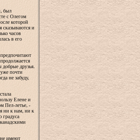
й, был
те с Олегом
после которой
я сказываются и
лько часов
лась в его
ы предпочитают
 продолжается
ы добрые друзья.
 уже почти
да не забуду,
.
стала
пользу Елене и
м Пел-летье, -
 ни к нам, ни к
о градуса
 канадскими
и не имеют