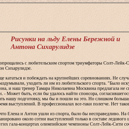
Рисунки на льду Елены Бережной и
Антона Сихарулидзе
попрощались с любительским спортом триумфаторы Солт-Лейк-
он Сихарулидзе.
ще кататься и побеждать на крупнейших соревнованиях. Не случ
аздумывали, уходить ли им из любительского спорта. "Было ис
ина, и наш тренер Тамара Николаевна Москвина предлагала не с
. - Может быть, если бы удалось найти спонсора, согласившегос
ть нашу подготовку, мы бы и пошли на это. Но слишком большая
ремя выступлений. В профессионалах все-таки полегче. Нет таког
 что Елена и Антон ушли из спорта, было бы несправедливо. Н
ланировано около сотни выступлений только в составе ледового
других гала-концертах олимпийские чемпионы Солт-Лейк-Сити с