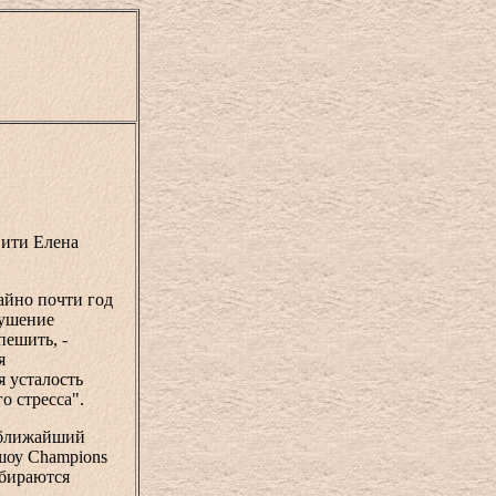
Сити Елена
айно почти год
кушение
пешить, -
я
 усталость
о стресса".
а ближайший
 шоу Champions
обираются