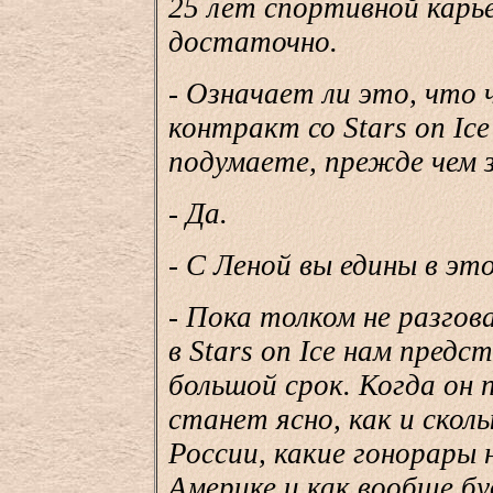
25 лет спортивной карь
достаточно.
- Означает ли это, что ч
контракт со Stars on Ice
подумаете, прежде чем
- Да.
- С Леной вы едины в э
- Пока толком не разгов
в Stars on Ice нам пред
большой срок. Когда он 
станет ясно, как и ско
России, какие гонорары 
Америке и как вообще б