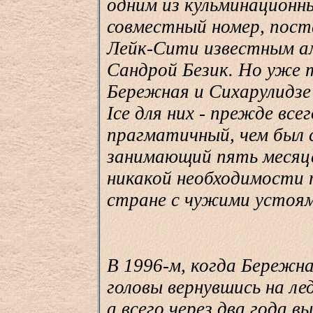
одним из кульминационн
совместный номер, пост
Лейк-Сити известным а
Сандрой Безик. Но уже 
Бережная и Сихарулидзе 
Ice для них - прежде все
прагматичный, чем был 
занимающий пять месяцев
никакой необходимости 
стране с чужими устоям
В 1996-м, когда Бережн
головы вернувшись на лед
а всего через два года в