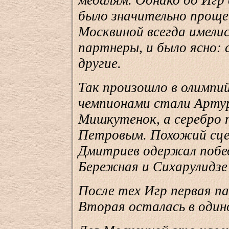
медалям. Однако до Игр
было значительно проще:
Москвиной всегда имелис
партнеры, и было ясно:
другие.
Так произошло в олимпий
чемпионами стали Арту
Мишкутенок, а серебро п
Петровым. Похожий сцен
Дмитриев одержал побед
Бережная и Сихарулидзе
После тех Игр первая п
Вторая осталась в один