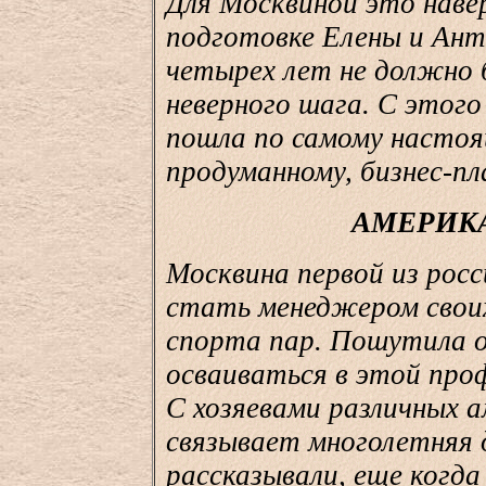
Для Москвиной это навер
подготовке Елены и Ан
четырех лет не должно 
неверного шага. С этог
пошла по самому насто
продуманному, бизнес-пл
АМЕРИК
Москвина первой из рос
стать менеджером своих
спорта пар. Пошутила о
осваиваться в этой проф
С хозяевами различных а
связывает многолетняя 
рассказывали, еще когда