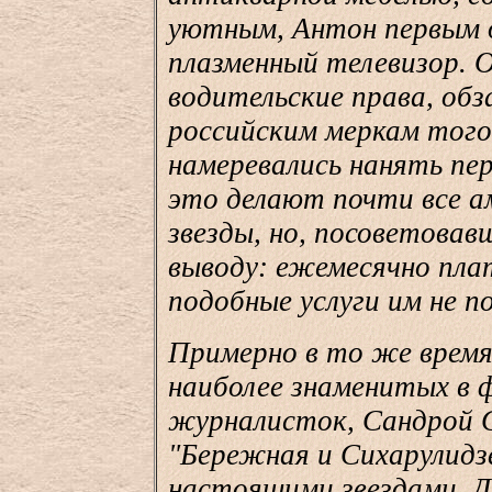
уютным, Антон первым 
плазменный телевизор. О
водительские права, обз
российским меркам того 
намеревались нанять пе
это делают почти все а
звезды, но, посоветовав
выводу: ежемесячно пла
подобные услуги им не по
Примерно в то же время,
наиболее знаменитых в 
журналисток, Сандрой С
"Бережная и Сихарулидз
настоящими звездами. Д