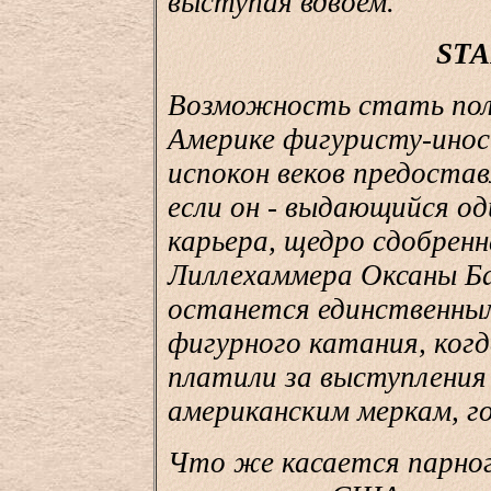
выступая вдвоем.
STA
Возможность стать пол
Америке фигуристу-инос
испокон веков предостав
если он - выдающийся од
карьера, щедро сдобренн
Лиллехаммера Оксаны Ба
останется единственным
фигурного катания, ког
платили за выступления
американским меркам, г
Что же касается парног