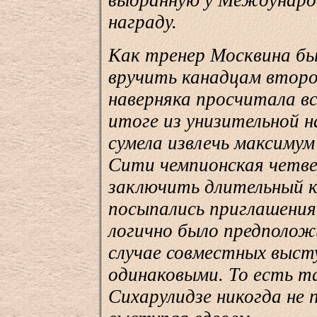
выдранную у Междунаро
награду.
Как тренер Москвина б
вручить канадцам второ
наверняка просчитала в
итоге из унизительной н
сумела извлечь максимум
Сити чемпионская четве
заключить длительный ко
посыпались приглашения
логично было предполож
случае совместных выс
одинаковыми. То есть т
Сихарулидзе никогда не 